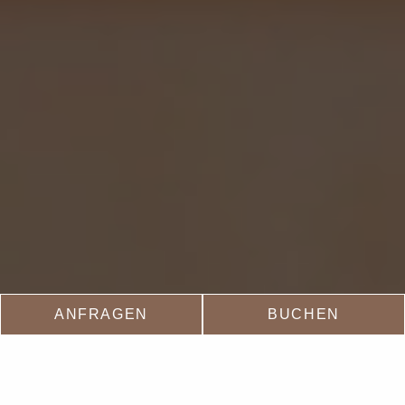
ANFRAGEN
BUCHEN
Hotel Montafon
Me(e)hr
__
blick
Saunen & Dampfbad