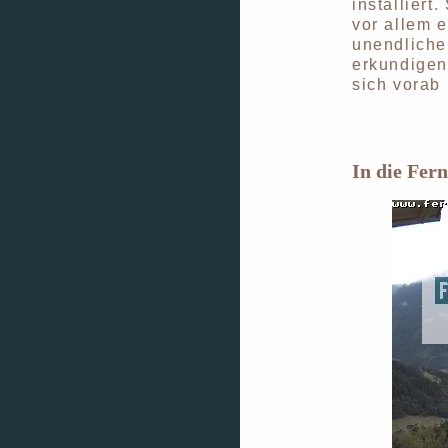
installiert
vor allem 
unendlicher
erkundigen
sich vorab 
In die Fer