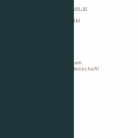
+43 5556 73115
hotel@fernblick-montafon.at
Bleiben Sie mit uns in Kontakt
Newsletteranmeldung
Hotel Fernblick Montafon
Panoramastraße 32
6781 Bartholomäberg
Anreise
Komm in unser Fernblick-Team
Wir sind Gastgeber aus Leidenschaft!
Karriere & Jobs