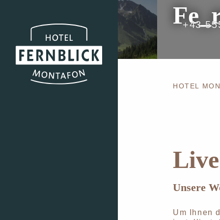
Fe_r
+43 55
HOTEL MO
Live
Unsere W
Um Ihnen d