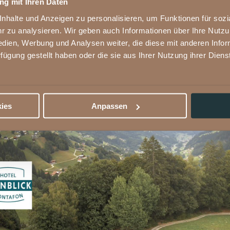
g mit Ihren Daten
halte und Anzeigen zu personalisieren, um Funktionen für sozia
 zu analysieren. Wir geben auch Informationen über Ihre Nutz
ne blicken - Webcam 4
edien, Werbung und Analysen weiter, die diese mit anderen Info
rfügung gestellt haben oder die sie aus Ihrer Nutzung ihrer Die
ies
Anpassen