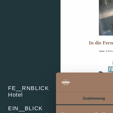
In die Fer
FE
__
RNBLICK
Hotel
Zustimmung
EIN
__
BLICK