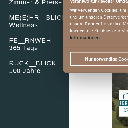
Verantwortungsvoller Umgan
Zimmer & Preise
Wir verwenden Cookies, um In
ME(E)HR
__
BLICK
und um unseren Datenverkehr
In die Fer
unsere Partner für soziale M
Wellness
können, die Sie ihnen zur Ve
Informationen
FE
__
RNWEH
365 Tage
Nur notwendige Cook
RÜCK
__
BLICK
100 Jahre