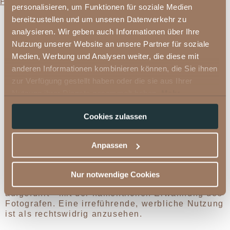
PRESSEMELDUNG
personalisieren, um Funktionen für soziale Medien
bereitzustellen und um unseren Datenverkehr zu
analysieren. Wir geben auch Informationen über Ihre
Bei der Verwendung des Materials bitten wir
Nutzung unserer Website an unsere Partner für soziale
Sie folgende Richtlinien einzuhalten:
Medien, Werbung und Analysen weiter, die diese mit
anderen Informationen kombinieren können, die Sie ihnen
Die angebotenen Inhalte können kostenlos im
Rahmen Ihrer redaktionellen Berichterstattung
zur Verfügung gestellt haben oder die sie aus Ihrer
verwendet werden. Bitte beachten Sie, dass das
Nutzung ihrer Dienste gesammelt haben.
Mehr
Bildmaterial ausschließlich zur Bewerbung des
Informationen
Angebots vom Hotel Fernblick Montafon
Cookies zulassen
bereitgestellt werden kann und, dass bei
Verwendung, der jeweils angeführte
Bildnachweis abgedruckt werden muss. Jede
Anpassen
Veröffentlichung von Fotos hat mit dem Hinweis
"Foto: Hotel Fernblick Montafon/ bzw.
entsprechendem Fotonachweis" zu erfolgen und -
Nur notwendige Cookies
sofern in der Bildbeschriftung detailliert
aufgeführt - mit der namentlichen Erwähnung des
Fotografen. Eine irreführende, werbliche Nutzung
ist als rechtswidrig anzusehen.