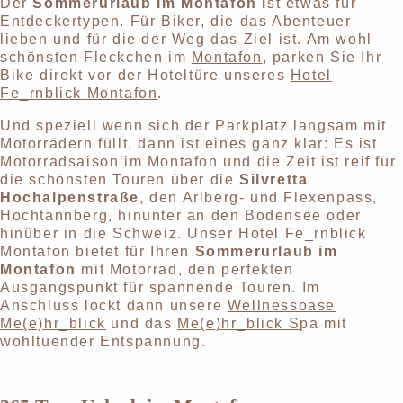
Der
Sommerurlaub im Montafon i
st etwas für
Entdeckertypen. Für Biker, die das Abenteuer
lieben und für die der Weg das Ziel ist. Am wohl
schönsten Fleckchen im
Montafon
, parken Sie Ihr
Bike direkt vor der Hoteltüre unseres
Hotel
Fe_rnblick Montafon
.
Und speziell wenn sich der Parkplatz langsam mit
Motorrädern füllt, dann ist eines ganz klar: Es ist
Motorradsaison im Montafon und die Zeit ist reif für
die schönsten Touren über die
Silvretta
Hochalpenstraße
, den Arlberg- und Flexenpass,
Hochtannberg, hinunter an den Bodensee oder
hinüber in die Schweiz. Unser Hotel Fe_rnblick
Montafon bietet für Ihren
Sommerurlaub im
Montafon
mit Motorrad, den perfekten
Ausgangspunkt für spannende Touren. Im
Anschluss lockt dann unsere
Wellnessoase
Me(e)hr_blick
und das
Me(e)hr_blick S
pa mit
wohltuender Entspannung.