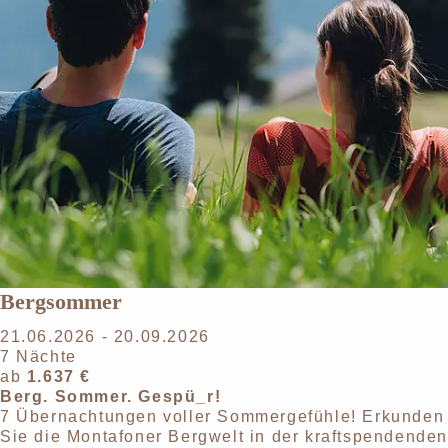
Bergsommer
21.06.2026 - 20.09.2026
7 Nächte
ab
1.637 €
Berg. Sommer. Gespü_r!
7 Übernachtungen voller Sommergefühle! Erkunden
Sie die Montafoner Bergwelt in der kraftspendende