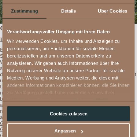
Zustimmung
Details
Über Cookies
GOLF
Verantwortungsvoller Umgang mit Ihren Daten
Der besondere Genuss
Wir verwenden Cookies, um Inhalte und Anzeigen zu
personalisieren, um Funktionen für soziale Medien
Entdecken Sie die Faszination Golf im
bereitzustellen und um unseren Datenverkehr zu
Sommerurlaub im Montafon
auf neue Art und
Weise. Legen Sie Ihren Ball auf das satte Green,
analysieren. Wir geben auch Informationen über Ihre
schlagen Sie ab, halten Sie inne und folgen Sie
Nutzung unserer Website an unsere Partner für soziale
dem Ball mit Ihren Augen, bis er sich langsam senkt
Medien, Werbung und Analysen weiter, die diese mit
und vor einer prachtvollen Kulisse liegen bleibt.
anderen Informationen kombinieren können, die Sie ihnen
Denn diese Golferfahrung erleben Sie hier bei uns
zur Verfügung gestellt haben oder die sie aus Ihrer
inmitten der Alpen, umringt von den
beeindruckenden Bergen Vorarlbergs in einer
Nutzung ihrer Dienste gesammelt haben.
Mehr
atemberaubend schönen Lage. Das Montafon hat
Informationen
nämlich neben wunderbaren Wanderwegen auch
Cookies zulassen
ausgezeichnete Golfclubs und Golfplätze wie den
Golfclub Montafon Schruns-Tschagguns
, den
Golfclub Silvretta
, den
Golfclub Braz
und den
Anpassen
Golfclub Brand
zu bieten. Bei
Golf im Montafon