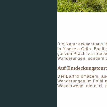
Die Natur erwacht aus i
in frischem Grün. Endlic
ganzen Pracht zu erlebe
Wanderungen, sondern a
Auf Entdeckungstour
Der Bartholomäberg, auc
Wanderungen im Frühling
Wanderwege, die euch d