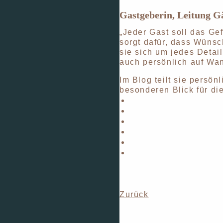
Gastgeberin, Leitung G
„Jeder Gast soll das Ge
sorgt dafür, dass Wünsc
sie sich um jedes Detail
auch persönlich auf Wan
Im Blog teilt sie pers
besonderen Blick für die
Zurück