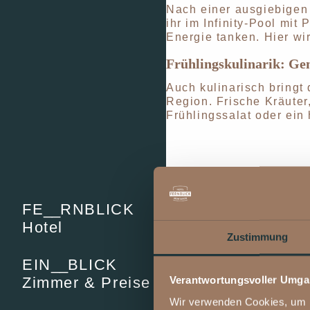
Nach einer ausgiebigen
ihr im Infinity-Pool m
Energie tanken. Hier wi
Frühlingskulinarik: Ge
Auch kulinarisch bringt
Region. Frische Kräuter
Frühlingssalat oder ein
FE
__
RNBLICK
Hotel
Zustimmung
EIN
__
BLICK
Verantwortungsvoller Umgan
Zimmer & Preise
Wir verwenden Cookies, um In