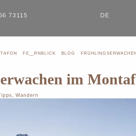
56 73115
DE
NTAFON
FE
__
RNBLICK
BLOG
FRÜHLINGSERWACHEN
serwachen im Monta
Tipps
,
Wandern