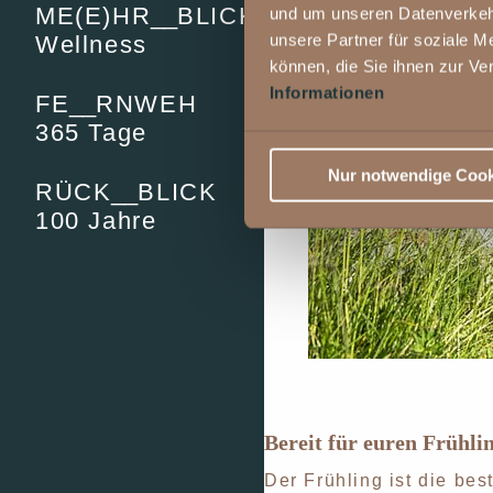
ME(E)HR
__
BLICK
und um unseren Datenverkehr
unsere Partner für soziale M
Wellness
können, die Sie ihnen zur Ve
Informationen
FE
__
RNWEH
365 Tage
Nur notwendige Cook
RÜCK
__
BLICK
100 Jahre
Bereit für euren Frühl
Der Frühling ist die be