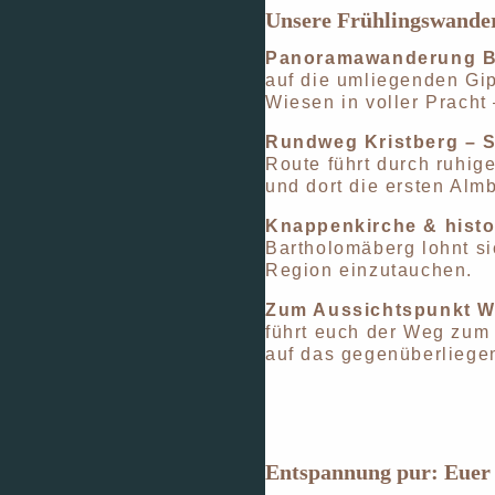
Unsere Frühlingswande
Panoramawanderung B
auf die umliegenden Gip
Wiesen in voller Pracht 
Rundweg Kristberg – S
Route führt durch ruhig
und dort die ersten Al
Knappenkirche & histo
Bartholomäberg lohnt si
Region einzutauchen.
Zum Aussichtspunkt W
führt euch der Weg zum 
auf das gegenüberliege
Entspannung pur: Euer 