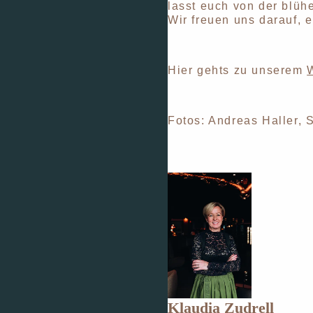
lasst euch von der blü
Wir freuen uns darauf, 
Hier gehts zu unserem
Fotos: Andreas Haller,
Klaudia Zudrell