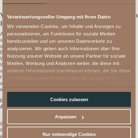
Von Bartholomäberg über Barthold-Rank nach
Verantwortungsvoller Umgang mit Ihren Daten
Innerberg
Wir verwenden Cookies, um Inhalte und Anzeigen zu
personalisieren, um Funktionen für soziale Medien
Auch hier können Sie wieder ganz unkompliziert
vom
Hotel Fernblick
aus in Ihre Winterwanderung
bereitzustellen und um unseren Datenverkehr zu
starten und dabei die wunderschöne Barockkirche
analysieren. Wir geben auch Informationen über Ihre
Bartholomäberg erkunden. Der Vorteil dieser
Nutzung unserer Website an unsere Partner für soziale
Wanderung: Durch die sonnige Lage des
Medien, Werbung und Analysen weiter, die diese mit
Wanderweges können Sie auf Ihrer Wanderung
anderen Informationen kombinieren können, die Sie ihnen
viele Sonnenstunden genießen. Die Sonne auf der
Haut, ein unvergleichbares alpines Panorama und
zur Verfügung gestellt haben oder die sie aus Ihrer
wunderbar präparierte Wege – Wanderherz was
Nutzung ihrer Dienste gesammelt haben.
Mehr
willst du mehr?
Informationen
Cookies zulassen
Gehzeit:
ca. 2 Stunden
Anreise:
keine
Anpassen
Was tun danach? Eine ausgedehnte
Winterwanderung ist zwar wunderschön, aber auch
Nur notwendige Cookies
ein wenig anstrengend. Die vielen Eindrücke des