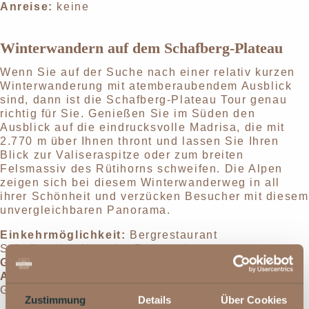
Anreise:
keine
Winterwandern auf dem Schafberg-Plateau
Wenn Sie auf der Suche nach einer relativ kurzen
Winterwanderung mit atemberaubendem Ausblick
sind, dann ist die Schafberg-Plateau Tour genau
richtig für Sie. Genießen Sie im Süden den
Ausblick auf die eindrucksvolle Madrisa, die mit
2.770 m über Ihnen thront und lassen Sie Ihren
Blick zur Valiseraspitze oder zum breiten
Felsmassiv des Rütihorns schweifen. Die Alpen
zeigen sich bei diesem Winterwanderweg in all
ihrer Schönheit und verzücken Besucher mit diesem
unvergleichbaren Panorama.
Einkehrmöglichkeit:
Bergrestaurant
Schafberghüsli an der Bergstation
Gehzeit:
ca. 1 Stunde
Anreise:
ca. 30 Minuten (Auto), Fahrt mit Bergbahn
Gargellen
Zustimmung
Details
Über Cookies