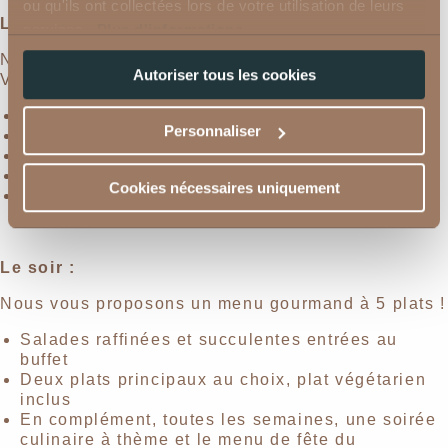
ou qu'ils ont collectées lors de votre utilisation de leurs
L’après-midi :
services.
Plus d'informations.
Nous vous proposons un buffet "Bien-être &
Autoriser tous les cookies
Vitalité" !
Café, thés et tisanes, boissons sans alcool
Personnaliser
Salades croquantes
Délicieuses soupes
Savoureux en-cas préparés avec amour
Cookies nécessaires uniquement
Gâteaux maison
Le soir :
Nous vous proposons un menu gourmand à 5 plats !
Salades raffinées et succulentes entrées au
buffet
Deux plats principaux au choix, plat végétarien
inclus
En complément, toutes les semaines, une soirée
culinaire à thème et le menu de fête du