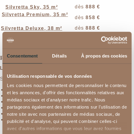
dès
888 €
Silvretta Sky
,
35 m²
Silvretta Premium
,
35 m²
dès
858 €
dès
888 €
Silvretta Deluxe
,
38 m²
dès
858 €
Verwall Deluxe
,
38 m²
Consentement
Détails
À propos des cookies
Pension Wellness 3/4 du Fe_rnblick
Le matin :
Utilisation responsable de vos données
Savourez notre copieux petit déjeuner au buffet !
Les cookies nous permettent de personnaliser le contenu
Produits régionaux de l’agriculture locale
et les annonces, d'offrir des fonctionnalités relatives aux
Coin bio-vitalité avec fruits frais
médias sociaux et d'analyser notre trafic. Nous
Confitures maison
partageons également des informations sur l'utilisation de
Délicieux mets aux œufs cuisinés sous vos yeux
Vin pétillant
notre site avec nos partenaires de médias sociaux, de
Et bien plus encore…
publicité et d'analyse, qui peuvent combiner celles-ci
avec d'autres informations que vous leur avez fournies